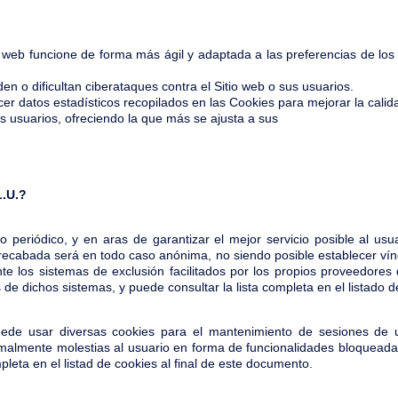
io web funcione de forma más ágil y adaptada a las preferencias de lo
n o dificultan ciberataques contra el Sitio web o sus usuarios.
 datos estadísticos recopilados en las Cookies para mejorar la calida
s usuarios, ofreciendo la que más se ajusta a sus
.U.?
 periódico, y en aras de garantizar el mejor servicio posible al usua
 recabada será en todo caso anónima, no siendo posible establecer vín
nte los sistemas de exclusión facilitados por los propios proveedores
s de dichos sistemas, y puede consultar la lista completa en el listado 
de usar diversas cookies para el mantenimiento de sesiones de us
rmalmente molestias al usuario en forma de funcionalidades bloqueada
pleta en el listad de cookies al final de este documento.