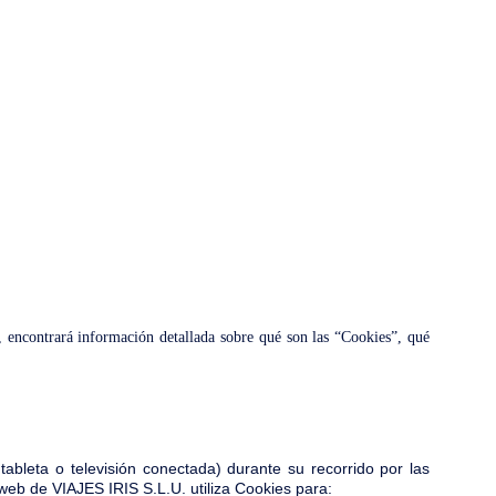
PAÑÍA
EXPERIENCIAS
NOSOTROS
CONTACTO
n, encontrará información detallada sobre qué son las “Cookies”, qué
tableta o televisión conectada) durante su recorrido por las
l web de VIAJES IRIS S.L.U. utiliza Cookies para: