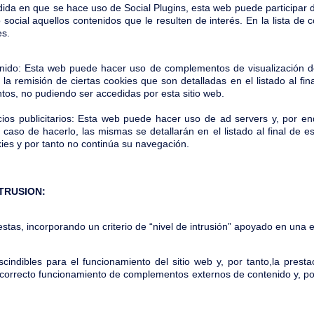
ida en que se hace uso de Social Plugins, esta web puede participar d
 social aquellos contenidos que le resulten de interés. En la lista d
es.
ido: Esta web puede hacer uso de complementos de visualización d
la remisión de ciertas cookies que son detalladas en el listado al fi
os, no pudiendo ser accedidas por esta sitio web.
ios publicitarios: Esta web puede hacer uso de ad servers y, por e
 caso de hacerlo, las mismas se detallarán en el listado al final de e
okies y por tanto no continúa su navegación.
NTRUSION:
tas, incorporando un criterio de “nivel de intrusión” apoyado en una es
ndibles para el funcionamiento del sitio web y, por tanto,la prestaci
l correcto funcionamiento de complementos externos de contenido y, por 