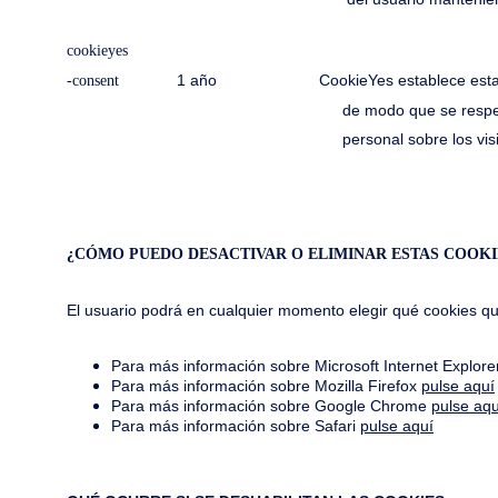
cookieyes
1 año CookieYes establece esta cookie pa
-consent
de modo que se respeten en visitas posterior
personal sobre los visitantes d
¿CÓMO PUEDO DESACTIVAR O ELIMINAR ESTAS COOKI
El usuario podrá en cualquier momento elegir qué cookies qui
Para más información sobre Microsoft Internet Explor
Para más información sobre Mozilla Firefox
pulse aquí
Para más información sobre Google Chrome
pulse aqu
Para más información sobre Safari
pulse aquí