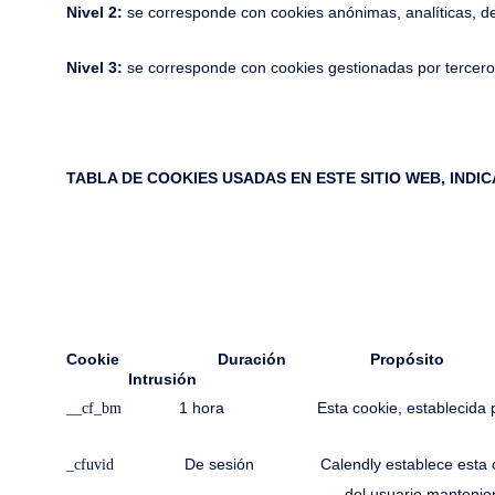
Nivel 2:
se corresponde con cookies anónimas, analíticas, de
Nivel 3:
se corresponde con cookies gestionadas por terceros
TABLA DE COOKIES USADAS EN ESTE SITIO WEB, IND
Cookie 
Intrusión
1 hora Esta cookie, establecida por Clou
__cf_bm
De sesión Calendly establece esta cookie par
_cfuvid
del usuario manteniendo la coherencia de 