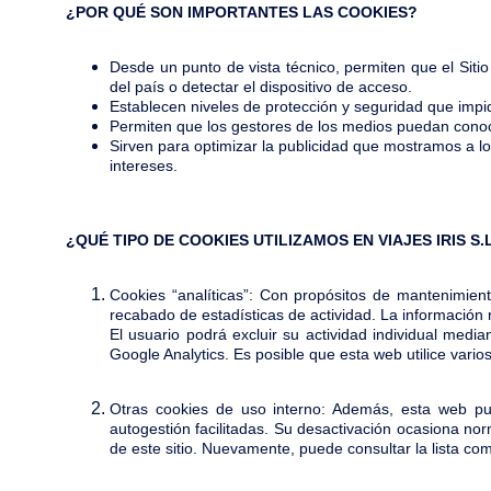
¿POR QUÉ SON IMPORTANTES LAS COOKIES?
Desde un punto de vista técnico, permiten que el Sit
del país o detectar el dispositivo de acceso.
Establecen niveles de protección y seguridad que impide
Permiten que los gestores de los medios puedan conocer
Sirven para optimizar la publicidad que mostramos a lo
intereses.
¿QUÉ TIPO DE COOKIES UTILIZAMOS EN VIAJES IRIS S.L
Cookies “analíticas”: Con propósitos de mantenimiento
recabado de estadísticas de actividad. La información
El usuario podrá excluir su actividad individual media
Google Analytics. Es posible que esta web utilice vario
Otras cookies de uso interno: Además, esta web pue
autogestión facilitadas. Su desactivación ocasiona no
de este sitio. Nuevamente, puede consultar la lista com