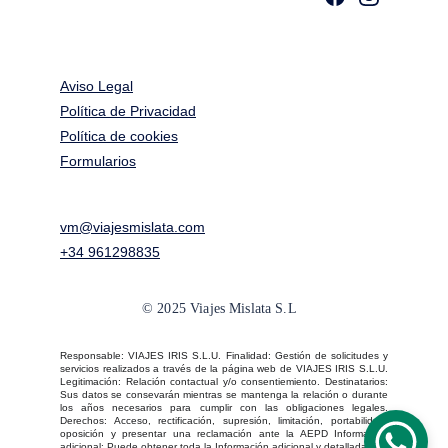
Aviso Legal
Política de Privacidad
Política de cookies
Formularios
vm@viajesmislata.com
+34 961298835
© 2025 Viajes Mislata S.L
Responsable: VIAJES IRIS S.L.U. Finalidad: Gestión de solicitudes y
servicios realizados a través de la página web de VIAJES IRIS S.L.U.
Legitimación: Relación contactual y/o consentiemiento. Destinatarios:
Sus datos se consevarán mientras se mantenga la relación o durante
los años necesarios para cumplir con las obligaciones legales.
Derechos: Acceso, rectificación, supresión, limitación, portabilidad,
oposición y presentar una reclamación ante la AEPD Información
adicional: Puede obtener toda la Información adicional y detallada que