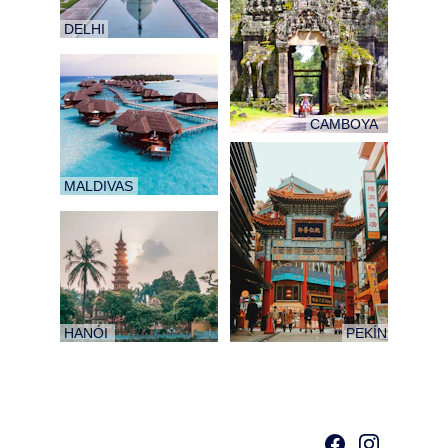
 DELHI
 CAMBOYA
 MALDIVAS
 HANÓI
 PEKÍN