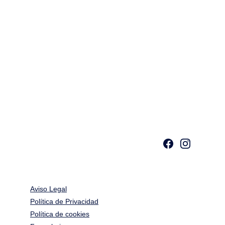
Una metrópolis vibrante donde templos 
ancestrales conviven con rascacielos futuristas. 
Disfruta de una gastronomía única, barrios llenos 
de vida y experiencias que fusionan lo antiguo y lo 
moderno.
Aviso Legal
Política de Privacidad
Política de cookies